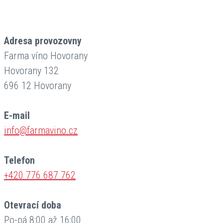
Adresa provozovny
Farma víno Hovorany
Hovorany 132
696 12 Hovorany
E-mail
info@farmavino.cz
Telefon
+420 776 687 762
Otevrací doba
Po-pá 8:00 až 16:00