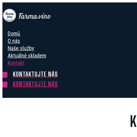
Skip
to
content
Domů
O nás
Naše služby
Aktuálně skladem
Kontakt
KONTAKTUJTE NÁS
KONTAKTUJTE NÁS
K