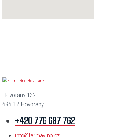
Hovorany 132
696 12 Hovorany
+420 776 687 762
info@farmavino.cz